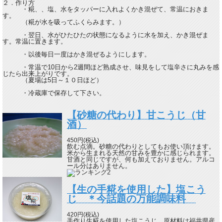
２．作り方
・糀、、塩、水をタッパーに入れよくかき混ぜて、常温におきま
す。
（糀が水を吸ってふくらみます。）
・翌日、水がひたひたの状態になるように水を加え、かき混ぜま
す。常温に置きます。
・以後毎日一度はかき混ぜるようにします。
・常温で10日から2週間ほど熟成させ、味見をして塩辛さに丸みを感
じたら出来上がりです。
（夏場は5日～１０日ほど）
・冷蔵庫で保存して下さい。
【砂糖の代わり】甘こうじ（甘
酒）
450円(税込)
飲む点滴。砂糖の代わりとしてもお使い頂けます。
米から生まれる天然の甘みを豊かに感じられます。
甘酒と同じですが、何も加えておりません。アルコ
ール分はありません。
【生の手糀を使用した】塩こう
じ ＊今話題の万能調味料
420円(税込)
手作り生糀を使用した塩こうじ。原材料は福井県産