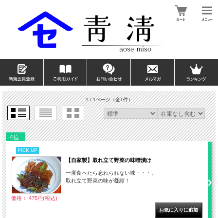
1 / 1ページ
（全1件）
4位
PICK UP
【自家製】取れ立て野菜の味噌漬け
一度食べたら忘れられない味・・・。
取れ立て野菜の味が凝縮！
価格： 475円(税込)