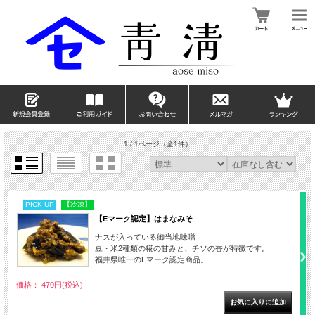
1 / 1ページ
（全1件）
PICK UP
【冷凍】
【Eマーク認定】はまなみそ
ナスが入っている御当地味噌
豆・米2種類の糀の甘みと、チソの香が特徴です。
福井県唯一のEマーク認定商品。
価格： 470円(税込)