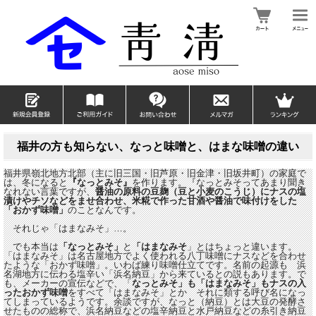
福井の方も知らない、なっと味噌と、はまな味噌の違い
福井県嶺北地方北部（主に旧三国・旧芦原・旧金津・旧坂井町）の家庭で
は、冬になると
『なっとみそ』
を作ります。『なっとみそってあまり聞き
なれない言葉ですが、
醤油の原料の豆麹（豆と小麦のこうじ）にナスの塩
漬けやチソなどをませ合わせ、米糀で作った甘酒や醤油で味付けをした
「おかず味噌」
のことなんです。
それじゃ「はまなみそ」…。
でも本当は
「なっとみそ」
と
「はまなみそ
」とはちょっと違います。
「はまなみそ」は名古屋地方でよく使われる八丁味噌にナスなどを合わせ
たような「おかず味噌」。いわば練り味噌仕立てです。名前の起源も 浜
名湖地方に伝わる塩辛い「浜名納豆」から来ているとの説もあります。で
も、メーカーの宣伝などで、「
なっとみそ」も「はまなみそ」もナスの入
ったおかず味噌
をすべて「はまなみそ」とか それに類する呼び名になっ
てしまっているようです。余談ですが、なっと（納豆）とは大豆の発酵さ
せたものの総称で、浜名納豆などの塩辛納豆と水戸納豆などの糸引き納豆