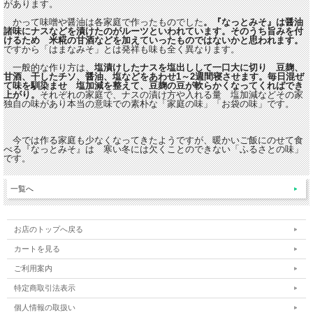
があります。
かって味噌や醤油は各家庭で作ったものでした
。『なっとみそ』は醤油
諸味にナスなどを漬けたのがルーツといわれています。そのうち旨みを付
けるため 米糀の甘酒などを加えていったものではないかと思われます。
ですから「はまなみそ」とは発祥も味も全く異なります。
一般的な作り方は、
塩漬けしたナスを塩出しして一口大に切り 豆麹、
甘酒、干したチソ、醤油、塩などをあわせ1～2週間寝させます。毎日混ぜ
て味を馴染ませ 塩加減を整えて、豆麹の豆が軟らかくなってくればでき
上がり。
それぞれの家庭で、ナスの漬け方や入れる量 塩加減などその家
独自の味があり本当の意味での素朴な「家庭の味」「お袋の味」です。
今では作る家庭も少なくなってきたようですが、暖かいご飯にのせて食
べる『なっとみそ』は 寒い冬には欠くことのできない「ふるさとの味」
です。
一覧へ
お店のトップへ戻る
カートを見る
ご利用案内
特定商取引法表示
個人情報の取扱い