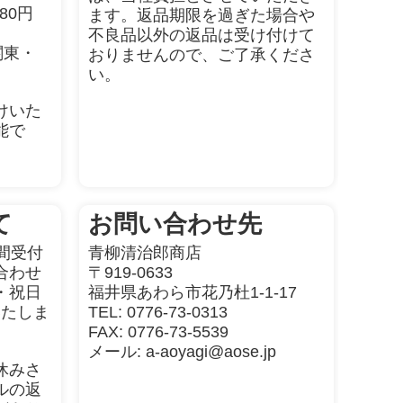
80円
ます。返品期限を過ぎた場合や
不良品以外の返品は受け付けて
関東・
おりませんので、ご了承くださ
い。
けいた
能で
て
お問い合わせ先
間受付
青柳清治郎商店
合わせ
〒919-0633
曜・祝日
福井県あわら市花乃杜1-1-17
いたしま
TEL: 0776-73-0313
FAX: 0776-73-5539
メール: a-aoyagi@aose.jp
休みさ
ルの返