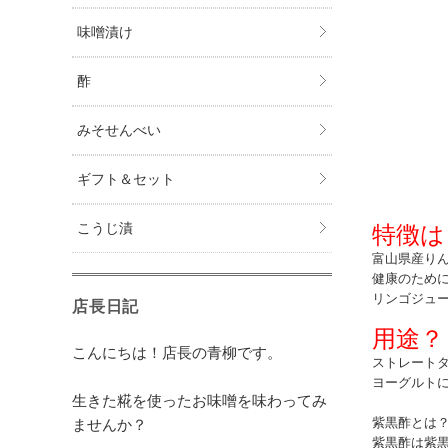
味噌漬け
酢
みそせんべい
ギフト＆セット
こうじ漬
特徴は
富山県産り
健康のため
リンゴジュ
店長日記
用途？
こんにちは！店長の青柳です。
ストレート
ヨーグルト
生きた糀を使ったお味噌を味わってみ
ませんか？
紫黒酢とは
紫黒酢は紫