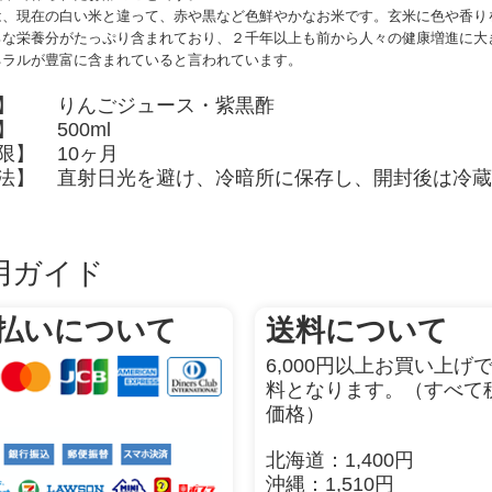
は、現在の白い米と違って、赤や黒など色鮮やかなお米です。玄米に色や香り
ろな栄養分がたっぷり含まれており、２千年以上も前から人々の健康増進に大
ネラルが豊富に含まれている
と言われています。
】
りんごジュース・紫黒酢
】
500ml
限】
10ヶ月
法】
直射日光を避け、冷暗所に保存し、開封後は冷蔵
用ガイド
払いについて
送料について
6,000円以上お買い上げ
料となります。（すべて
価格）
北海道：1,400円
沖縄：1,510円