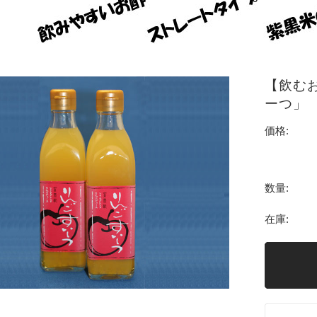
【飲む
ーつ」
価格:
数量:
在庫: