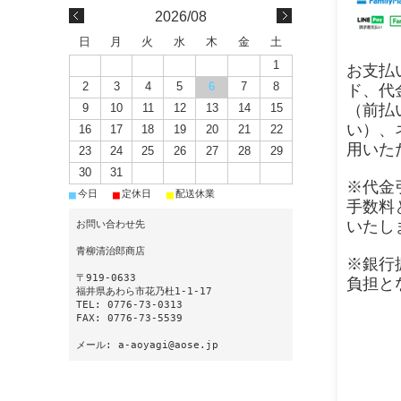
2026/08
日
月
火
水
木
金
土
1
お支払
2
3
4
5
6
7
8
ド、代
（前払
9
10
11
12
13
14
15
い）、
16
17
18
19
20
21
22
用いた
23
24
25
26
27
28
29
30
31
※代金
■
■
■
今日
定休日
配送休業
手数料
いたし
お問い合わせ先
青柳清治郎商店
※銀行
〒919-0633
負担と
福井県あわら市花乃杜1-1-17
TEL: 0776-73-0313
FAX: 0776-73-5539
メール: a-aoyagi@aose.jp