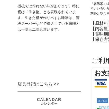
「紫黒米」
機械では作れない味があります。特に
す。いろい
糀は「生き物」とも表現されていま
栄養分やミ
す。生きた糀が作り出すお味噌は、普
【原材料
段スーパーなどで購入している味噌と
【内容量
は一味も二味も違います。
【賞味期
【保存方
ご利
お支
店長日記はこちら >>