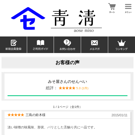
お客様の声
みそ屋さんのせんべい
総評：
5.0 (1件)
1 / 1ページ（全1件）
三島の鈴木様
2015/01/11
淡い味噌の味風味、形状、パリとした舌触り共に一品です。