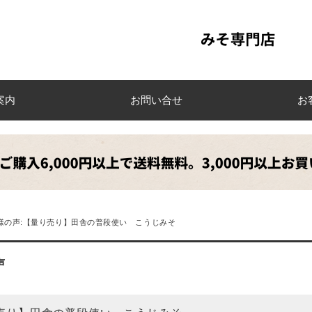
案内
お問い合せ
お
様の声:【量り売り】田舎の普段使い こうじみそ
声