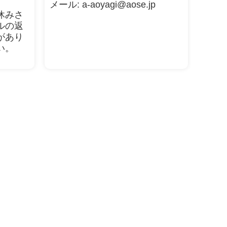
メール: a-aoyagi@aose.jp
休みさ
ルの返
があり
い。