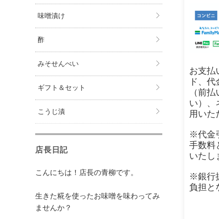
味噌漬け
酢
みそせんべい
お支払
ド、代
ギフト＆セット
（前払
い）、
こうじ漬
用いた
※代金
手数料
店長日記
いたし
こんにちは！店長の青柳です。
※銀行
負担と
生きた糀を使ったお味噌を味わってみ
ませんか？