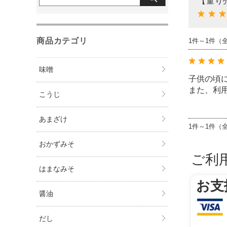
【量り
商品カテゴリ
1件～1件（
味噌
子供の頃
また、利
こうじ
あまざけ
1件～1件（
おかずみそ
ご利
はまなみそ
お支
醤油
だし