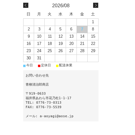
2026/08
日
月
火
水
木
金
土
1
2
3
4
5
6
7
8
9
10
11
12
13
14
15
16
17
18
19
20
21
22
23
24
25
26
27
28
29
30
31
■
■
■
今日
定休日
配送休業
お問い合わせ先
青柳清治郎商店
〒919-0633
福井県あわら市花乃杜1-1-17
TEL: 0776-73-0313
FAX: 0776-73-5539
メール: a-aoyagi@aose.jp