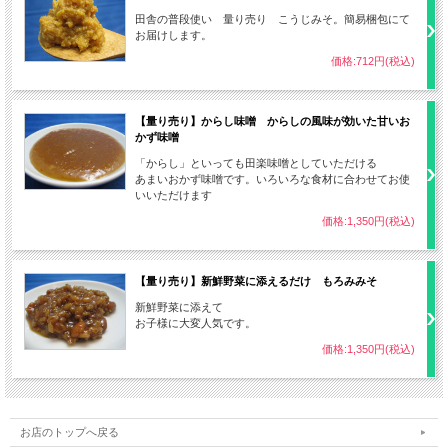
田舎の普段使い 量り売り こうじみそ。簡易梱包にて
お届けします。
価格:712円(税込)
【量り売り】からし味噌 からしの風味が効いた甘いお
かず味噌
「からし」といっても田楽味噌としていただける
あまいおかず味噌です。いろいろな食材に合わせてお使
いいただけます
価格:1,350円(税込)
【量り売り】新鮮野菜に添えるだけ もろみみそ
新鮮野菜に添えて
お子様に大変人気です。
価格:1,350円(税込)
お店のトップへ戻る