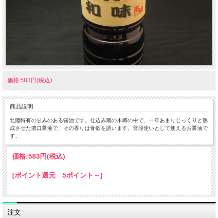
価格:583円(税込)
商品説明
北陸特有の甘みのある醤油です。仕込み蔵の木樽の中で、一年あまりじっくりと熟
成させた濃口醤油で、その香りは食欲を誘います。普段使いとして使えるお醤油で
す。
価格:
583円
(税込)
[ポイント還元 5ポイント～]
注文